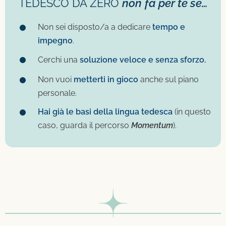
TEDESCO DA ZERO
non
fa per te se…
Non sei disposto/a a dedicare
tempo e
impegno
.
Cerchi una
soluzione veloce e senza sforzo.
Non vuoi
metterti in gioco
anche sul piano
personale.
Hai già le basi della lingua tedesca
(in questo
caso, guarda il percorso
Momentum
).